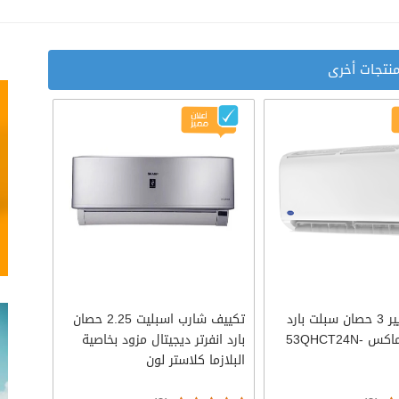
نتجات أخرى
تكييف كاريير 3 حصان سبلت بارد
تكييف شارب اسبليت 2.25 حصان
ساخن اوبتماكس 53QHCT24N-
بارد انفرتر ديجيتال مزود بخاصية
البلازما كلاستر لون