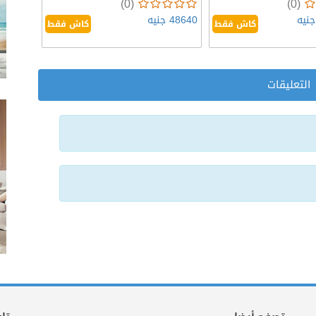
(0)
(0)
48640 جنيه
كاش فقط
كاش فقط
التعليقات