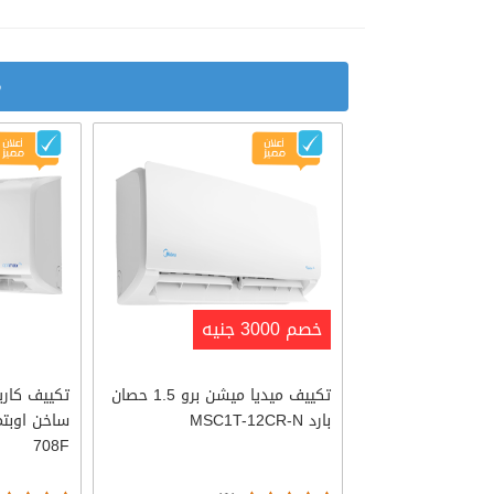
م
خصم 3000 جنيه
تكييف ميديا ميشن برو 1.5 حصان
بارد MSC1T-12CR-N
708F