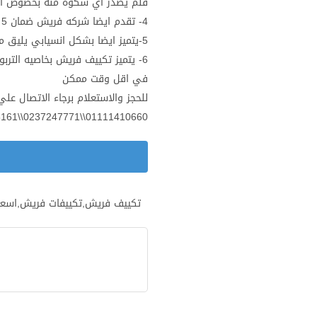
فلم يصدر اي شكوة منه بخصوص ا
4- تقدم ايضا شركه فريش ضمان 5 سنوات علي الجهاز بالكامل
5-يتميز ايضا بشكل انسيابي يليق مع كل دهانات الغرف
6- يتميز تكييف فريش بخاصيه التر
في اقل وقت ممكن
للحجز والاستعلام برجاء الاتصال علي
01111410660\\0237247771\\01022885161..
تكييف فريش,تكييفات فريش,اسعا