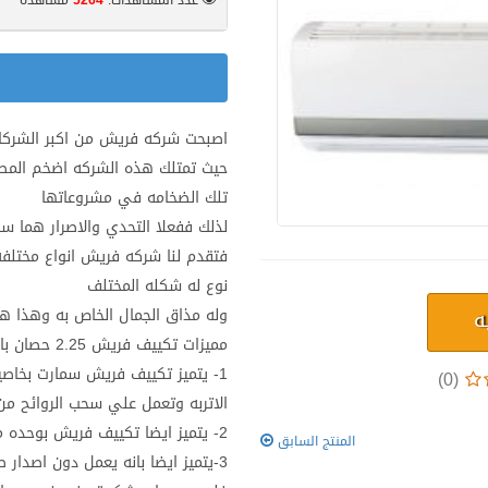
عدد المشاهدات:
5264
مشاهده
اصبحت شركه فريش من اكبر الشركات ا
حيث تمتلك هذه الشركه اضخم المصا
تلك الضخامه في مشروعاتها
لذلك ففعلا التحدي والاصرار هما سر
فتقدم لنا شركه فريش انواع مختلفه
نوع له شكله المختلف
وله مذاق الجمال الخاص به وهذا هو 
ه
مميزات تكييف فريش 2.25 حصان بارد ساخن بلازما
1- يتميز تكييف فريش سمارت بخاصي
(0)
الاتربه وتعمل علي سحب الروائح من 
2- يتميز ايضا تكييف فريش بوحده مقاومه للتاكل وضد الصدا وضد التقشير
المنتج السابق
3-يتميز ايضا بانه يعمل دون اصدا